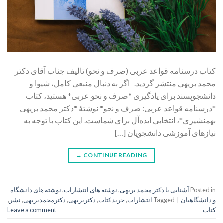
کتاب درسنامه قواعد عربی (صرف و نحو) تالیف جناب آقای دکتر
محمد بریهی منتشر گردید. اگر به دنبال منبعی کامل، شیوا و
دانشجوپسند برای یادگیری *صرف و نحو عربی* هستید، کتاب
*درسنامه قواعد عربی: صرف و نحو* نوشتۀ *دکتر محمد بریهی
بهمنشیری*، انتخابی ایده‌آل برای شماست. این کتاب با توجه به
نیازهای آموزشی دانشجویان […]
→
CONTINUE READING
Posted in
آشنایی با دکتر محمد بریهی
,
نوشته های انتشارات
,
نوشته های دانشگاه
و دانشگاهیان
|
Tagged
انتشارات
,
خرید کتاب
,
دکتربریهی
,
دکترمحمدبریهی
,
نشر
,
کتاب
Leave a comment