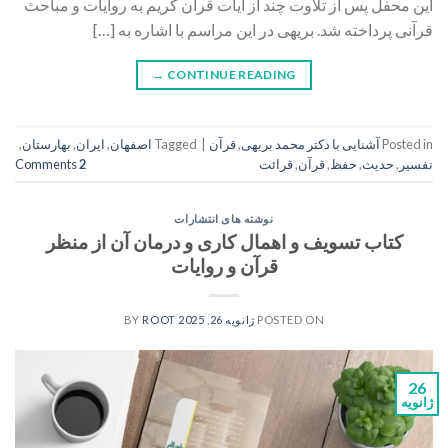
این محفل پس از تلاوت چند از آیات قرآن کریم به روایات و مباحث
قرآنی پرداخته شد. بریهی در این مراسم با اشاره به […]
→
CONTINUE READING
Posted in
آشنایی با دکتر محمد بریهی
,
قرآن
|
Tagged
اصفهان
,
ایران
,
بهارستان
,
تفسیر
,
حدیث
,
حفظ
,
قرآن
,
قرائت
2
Comments
نوشته های انتشارات
کتاب تسویف و اهمال کاری و درمان آن از منظر
قرآن و روایات
POSTED ON
ژانویه 26, 2025
BY
ROOT
26
ژانویه