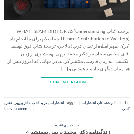
ترجمه کتاب WHAT ISLAM DID FOR US(Understanding
Islam’s Contribution to Western) آنچه اسلام برای ما انجام داد
(درک سهم اسلام‌از تمدن غرب) بالاخره ترجمۀ کتاب فوق توسط
آقای مجتبی سجادیه و دکتر محمد بریهی بهمنشیری از زبان
انگلیسی به زبان فارسی منتشر گردید. در جهانی که امروز بیش از
هر زمان دیگری نیازمند همدلی و […]
→
CONTINUE READING
Posted in
نوشته های انتشارات
|
Tagged
انتشارات
,
خرید کتاب
,
دکتربریهی
,
نشر
,
کتاب
Leave a comment
دسته بندی نشده
زندگینامه دکتر محمد بریهی بهمنشیری