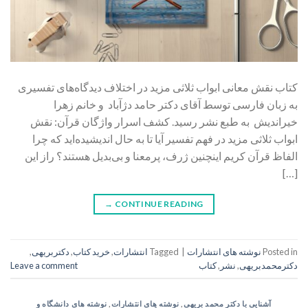
کتاب نقش معانی ابواب ثلاثی مزید در اختلاف دیدگاه‌های تفسیری
به زبان فارسی توسط آقای دکتر حامد دژآباد و خانم زهرا
خیراندیش به طبع نشر رسید. کشف اسرار واژگان قرآن: نقش
ابواب ثلاثی مزید در فهم تفسیر آیا تا به حال اندیشیده‌اید که چرا
الفاظ قرآن کریم اینچنین ژرف، پرمعنا و بی‌بدیل هستند؟ راز این
[…]
→
CONTINUE READING
Posted in
نوشته های انتشارات
|
Tagged
انتشارات
,
خرید کتاب
,
دکتربریهی
,
دکترمحمدبریهی
,
نشر
,
کتاب
Leave a comment
آشنایی با دکتر محمد بریهی
,
نوشته های انتشارات
,
نوشته های دانشگاه و