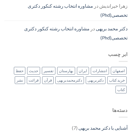
زهرا خیراندیش
در
مشاوره انتخاب رشته کنکور دکتری
تخصصی(Phd)
دکتر محمد بریهی
در
مشاوره انتخاب رشته کنکور دکتری
تخصصی(Phd)
ابر چسب
اصفهان
انتشارات
ایران
بهارستان
تفسیر
حدیث
حفظ
خرید کتاب
دکتربریهی
دکترمحمدبریهی
قرآن
قرائت
نشر
کتاب
دسته‌ها
آشنایی با دکتر محمد بریهی
(7)