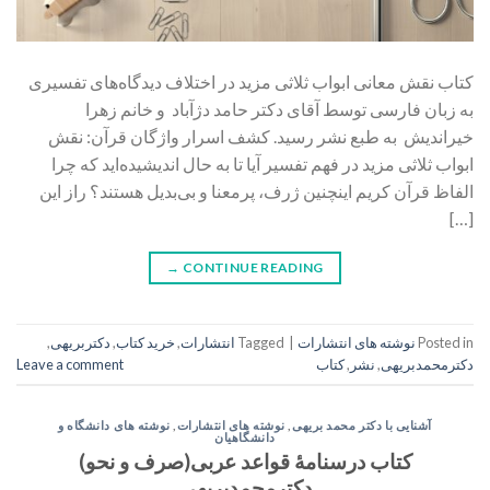
کتاب نقش معانی ابواب ثلاثی مزید در اختلاف دیدگاه‌های تفسیری
به زبان فارسی توسط آقای دکتر حامد دژآباد و خانم زهرا
خیراندیش به طبع نشر رسید. کشف اسرار واژگان قرآن: نقش
ابواب ثلاثی مزید در فهم تفسیر آیا تا به حال اندیشیده‌اید که چرا
الفاظ قرآن کریم اینچنین ژرف، پرمعنا و بی‌بدیل هستند؟ راز این
[…]
→
CONTINUE READING
Posted in
نوشته های انتشارات
|
Tagged
انتشارات
,
خرید کتاب
,
دکتربریهی
,
دکترمحمدبریهی
,
نشر
,
کتاب
Leave a comment
آشنایی با دکتر محمد بریهی
,
نوشته های انتشارات
,
نوشته های دانشگاه و
دانشگاهیان
کتاب درسنامۀ قواعد عربی(صرف و نحو)
دکترمحمدبریهی