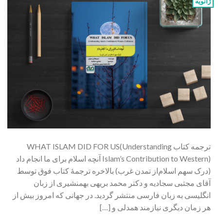
ژانویه
ترجمه کتاب WHAT ISLAM DID FOR US(Understanding
Islam’s Contribution to Western) آنچه اسلام برای ما انجام داد
(درک سهم اسلام‌از تمدن غرب) بالاخره ترجمۀ کتاب فوق توسط
آقای مجتبی سجادیه و دکتر محمد بریهی بهمنشیری از زبان
انگلیسی به زبان فارسی منتشر گردید. در جهانی که امروز بیش از
هر زمان دیگری نیازمند همدلی و […]