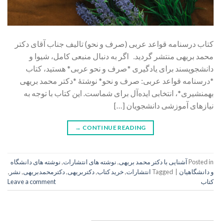
کتاب درسنامه قواعد عربی (صرف و نحو) تالیف جناب آقای دکتر
محمد بریهی منتشر گردید. اگر به دنبال منبعی کامل، شیوا و
دانشجوپسند برای یادگیری *صرف و نحو عربی* هستید، کتاب
*درسنامه قواعد عربی: صرف و نحو* نوشتۀ *دکتر محمد بریهی
بهمنشیری*، انتخابی ایده‌آل برای شماست. این کتاب با توجه به
نیازهای آموزشی دانشجویان […]
→
CONTINUE READING
Posted in
آشنایی با دکتر محمد بریهی
,
نوشته های انتشارات
,
نوشته های دانشگاه
و دانشگاهیان
|
Tagged
انتشارات
,
خرید کتاب
,
دکتربریهی
,
دکترمحمدبریهی
,
نشر
,
کتاب
Leave a comment