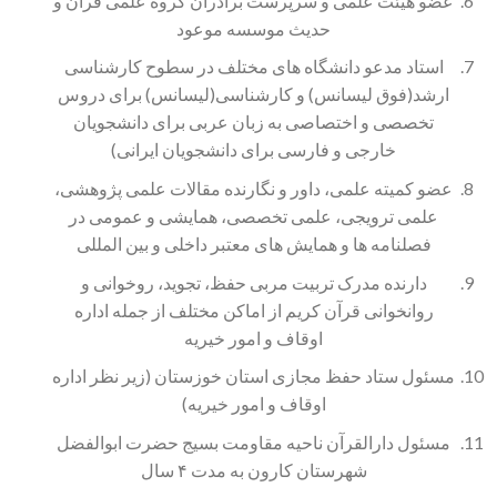
عضو هیئت علمی و سرپرست برادران گروه علمی قرآن و
حدیث موسسه موعود
استاد مدعو دانشگاه های مختلف در سطوح کارشناسی
ارشد(فوق لیسانس) و کارشناسی(لیسانس) برای دروس
تخصصی و اختصاصی به زبان عربی برای دانشجویان
خارجی و فارسی برای دانشجویان ایرانی)
عضو کمیته علمی، داور و نگارنده مقالات علمی پژوهشی،
علمی ترویجی، علمی تخصصی، همایشی و عمومی در
فصلنامه ها و همایش های معتبر داخلی و بین المللی
دارنده مدرک تربیت مربی حفظ، تجوید، روخوانی و
روانخوانی قرآن کریم از اماکن مختلف از جمله اداره
اوقاف و امور خیریه
مسئول ستاد حفظ مجازی استان خوزستان (زیر نظر اداره
اوقاف و امور خیریه)
مسئول دارالقرآن ناحیه مقاومت بسیج حضرت ابوالفضل
شهرستان کارون به مدت ۴ سال